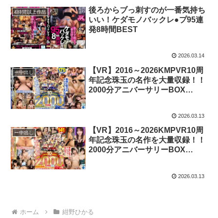
後ろからブっ刺すのが一番気持ち
4時間以上作品
いい！ケダモノバックレ●プ95連
発8時間BEST
2026.03.14
【VR】2016～2026KMPVR10周
ー中出し
年記念珠玉の名作を大量収録！！
2000分アニバーサリーBOX
4KVer.
2026.03.13
【VR】2016～2026KMPVR10周
ー中出し
年記念珠玉の名作を大量収録！！
2000分アニバーサリーBOX
8KVer.
2026.03.13
ホーム
紺野ひかる