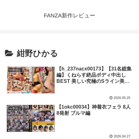
FANZA新作レビュー
紺野ひかる
【h_237nacx00173】【31名総集
ー中出し
編】くねらす絶品ボディ中出し
BEST 美しい究極のSライン美女
たちの濃厚交尾コレクション
2026.05.25
【1okc00034】神着衣フェラ 8人
ー中出し
8発射 ブルマ編
2026.04.27